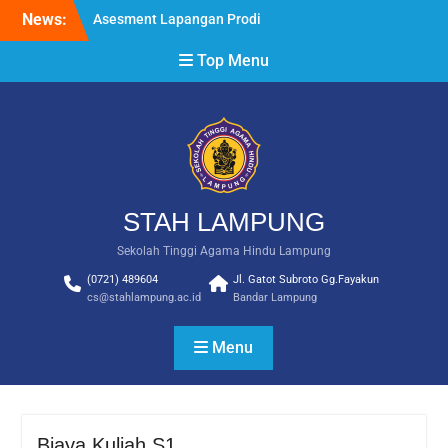
Skip
News:
Asesment Lapangan Prodi
to
Ekonomi Arthasastra
content
Top Menu
PEMBUKAAN
PEMBEKALAN PKL STAH
LAMPUNG
WISUDA STAH LAMPUNG
2025
STAH LAMPUNG
Sekolah Tinggi Agama Hindu Lampung
(0721) 489604
Jl. Gatot Subroto Gg.Fayakun
cs@stahlampung.ac.id
Bandar Lampung
Menu
Biaya Kuliah S1