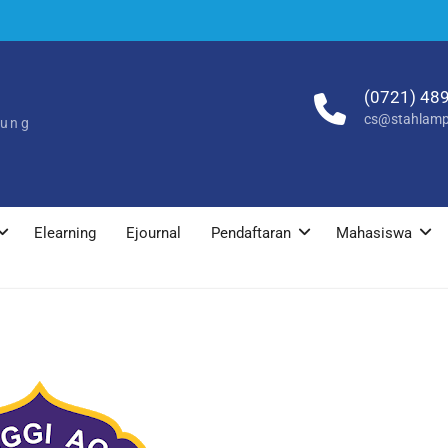
(0721) 48
cs@stahlamp
pung
Elearning
Ejournal
Pendaftaran
Mahasiswa