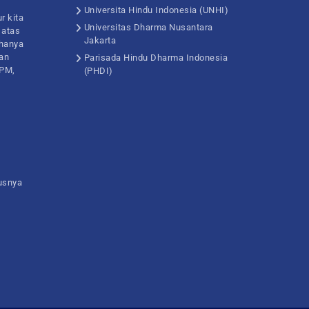
Universita Hindu Indonesia (UNHI)
r kita
Universitas Dharma Nusantara
 atas
Jakarta
hanya
kan
Parisada Hindu Dharma Indonesia
DPM,
(PHDI)
1
usnya