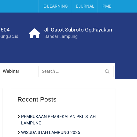
E-LEARNING
EJURNAL
PMB
9604
Jl. Gatot Subroto Gg.Fayakun
ung.ac.id
Bandar Lampung
Search
Webinar
for:
Recent Posts
PEMBUKAAN PEMBEKALAN PKL STAH
LAMPUNG
WISUDA STAH LAMPUNG 2025