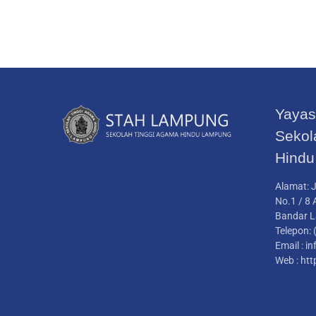
Yayas
Sekol
Hindu
Alamat:
J
No.1 / 8 
Bandar 
Telepon:
Email : 
Web : htt