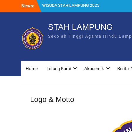
WISUDA STAH LAMPUNG 2025
Skip
News:
Asesment Lapangan Prodi Ekonomi
to
Arthasastra
content
PEMBUKAAN PEMBEKALAN PKL STAH
STAH LAMPUNG
LAMPUNG
Sekolah Tinggi Agama Hindu Lam
Home
Tetang Kami
Akademik
Berita
Logo & Motto