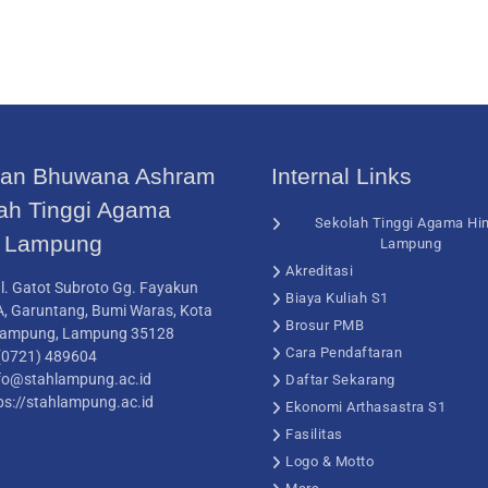
an Bhuwana Ashram
Internal Links
ah Tinggi Agama
Sekolah Tinggi Agama Hi
 Lampung
Lampung
Akreditasi
l. Gatot Subroto Gg. Fayakun
Biaya Kuliah S1
A, Garuntang, Bumi Waras, Kota
Brosur PMB
Lampung, Lampung 35128
Cara Pendaftaran
(0721) 489604
info@stahlampung.ac.id
Daftar Sekarang
ps://stahlampung.ac.id
Ekonomi Arthasastra S1
Fasilitas
Logo & Motto