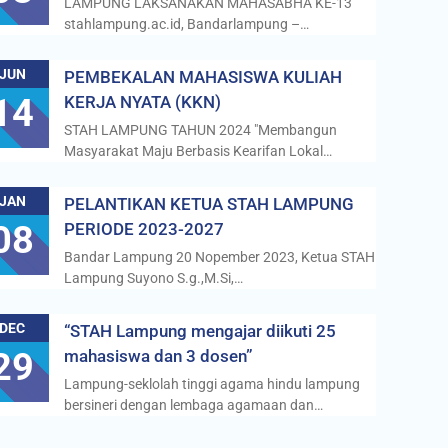
LAMPUNG LAKSANAKAN MAHASABHA KE-13
stahlampung.ac.id, Bandarlampung –…
JUN
PEMBEKALAN MAHASISWA KULIAH
14
KERJA NYATA (KKN)
STAH LAMPUNG TAHUN 2024 "Membangun
Masyarakat Maju Berbasis Kearifan Lokal…
JAN
PELANTIKAN KETUA STAH LAMPUNG
08
PERIODE 2023-2027
Bandar Lampung 20 Nopember 2023, Ketua STAH
Lampung Suyono S.g.,M.Si,…
DEC
“STAH Lampung mengajar diikuti 25
29
mahasiswa dan 3 dosen”
Lampung-seklolah tinggi agama hindu lampung
bersineri dengan lembaga agamaan dan…