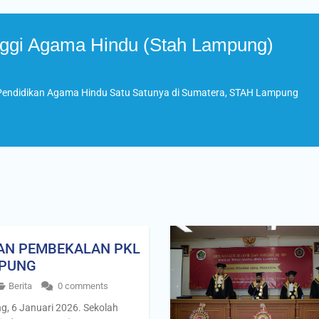
ggi Agama Hindu (Stah Lampung)
 Pendidikan Agama Hindu Satu Satunya di Sumatera, STAH Lampung
AN PEMBEKALAN PKL
MPUNG
Berita
0 comments
, 6 Januari 2026. Sekolah