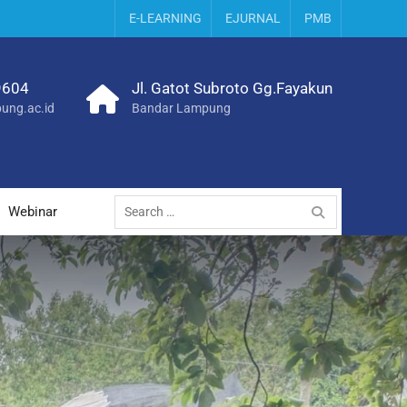
E-LEARNING
EJURNAL
PMB
9604
Jl. Gatot Subroto Gg.Fayakun
ung.ac.id
Bandar Lampung
Search
Webinar
for: