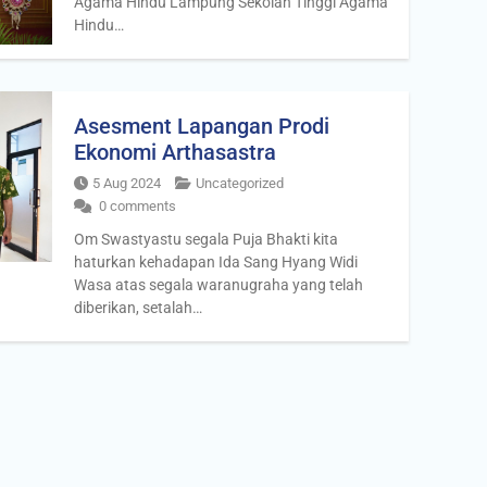
Agama Hindu Lampung Sekolah Tinggi Agama
Hindu…
Asesment Lapangan Prodi
Ekonomi Arthasastra
5 Aug 2024
Uncategorized
0 comments
Om Swastyastu segala Puja Bhakti kita
haturkan kehadapan Ida Sang Hyang Widi
Wasa atas segala waranugraha yang telah
diberikan, setalah…