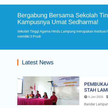
Bergabung Bersama Sekolah Tin
Kampusnya Umat Sedharma!
Sekolah Tinggi Agama Hindu Lampung merupakan institusi
memiliki 3 Prodi
Latest News
PEMBUKA
STAH LA
6 Jan 2026
Bandar Lampung