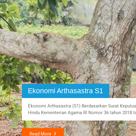
Pendidikan Agama Hindu S1
Tuntutan pembangunan yang semakin meningkat me
daya manusia yang andal dan mampu berkiprah dalam
Apalagi dengan dikeluarkannya…
Read More